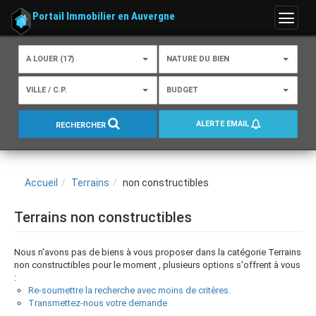
Portail Immobilier en Auvergne
Menu
A LOUER (17)
NATURE DU BIEN
VILLE / C.P.
BUDGET
ALERTE EMAIL
RECHERCHER
Accueil
Terrains
non constructibles
Terrains non constructibles
Nous n'avons pas de biens à vous proposer dans la catégorie Terrains
non constructibles pour le moment , plusieurs options s'offrent à vous
:
Re-soumettre la recherche avec moins de critères.
Transmettez-nous votre demande