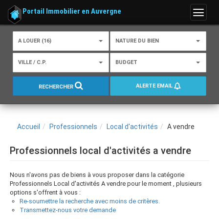
Portail Immobilier en Auvergne
Menu
A LOUER (16)
NATURE DU BIEN
VILLE / C.P.
BUDGET
ALERTE EMAIL
RECHERCHER
Accueil
Professionnels
Local d'activités
A vendre
Professionnels local d'activités a vendre
Nous n'avons pas de biens à vous proposer dans la catégorie
Professionnels Local d'activités A vendre pour le moment , plusieurs
options s'offrent à vous :
Re-soumettre la recherche avec moins de critères.
Transmettez-nous votre demande