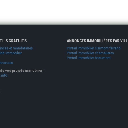
UTILS GRATUITS
ANNONCES IMMOBILIÈRES PAR VILL
ences et mandataires
Portail immobilier clermont ferrand
édit immobilier
Portail immobilier chamalieres
Portail immobilier beaumont
annonces
lite vos projets immobilier :
.info
O