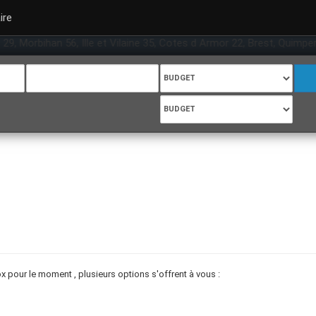
ire
29, Morbihan 56, Ille et Vilaine 35, Cotes d Armor 22, Brest, Quimper,
 pour le moment , plusieurs options s'offrent à vous :