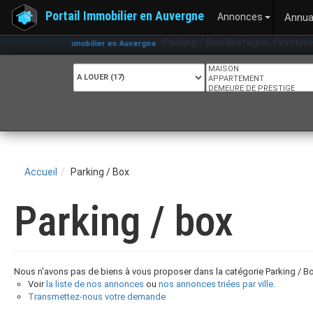
Portail Immobilier en Auvergne
Annonces
Annua
: Parking / Box Bretagne, Finistere 
Portail Immobilier en Auvergne
Accueil
Parking / Box
Parking / box
Nous n'avons pas de biens à vous proposer dans la catégorie Parking / Box
Voir
la liste de nos annonces
ou
nos annonces triées par ville.
Transmettez-nous votre demande