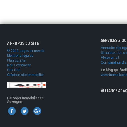
SERVICES & O
A PROPOS DU SITE
Annuaire des ag
© 2015 pagesimmoweb
Simulateur de cr
Mentions légales
Alerte email
Plan du site
Comparateur d'
Nous contacter
Flux RSS
Le blog qui faci
Création site immobilier
www.immo-facile
ALLIANCE ADA
Partager Immobilier en
Auvergne